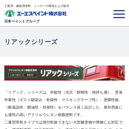
工業用・建築用塗料、シンナーの製造および販売
日本ペイントグループ
リアックシリーズ
「リアック」シリーズは、外観性（光沢・鮮映性・肉持ち感）、塗装
作業性（ダスト馴染み・乾燥性・マスキングテープ性）、塗膜性能
（耐薬品性・耐油性・対候性）をバランス良く設計した、屋外用途に
も適性の高いアクリルウレタン樹脂塗料です。
二液型常乾タイプでは焼付乾燥できない大型被塗物や厚物にも対応で