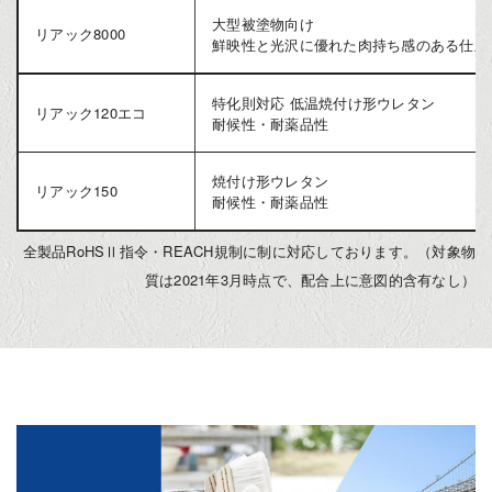
大型被塗物向け
リアック8000
鮮映性と光沢に優れた肉持ち感のある仕上
特化則対応 低温焼付け形ウレタン
リアック120エコ
耐候性・耐薬品性
焼付け形ウレタン
リアック150
耐候性・耐薬品性
全製品RoHSⅡ指令・REACH規制に制に対応しております。（対象物
質は2021年3月時点で、配合上に意図的含有なし）