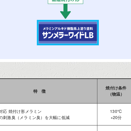
焼付け条件
特 徴
（物温）
対応 焼付け形メラミン
130℃
の刺激臭（メラミン臭）を大幅に低減
×20分