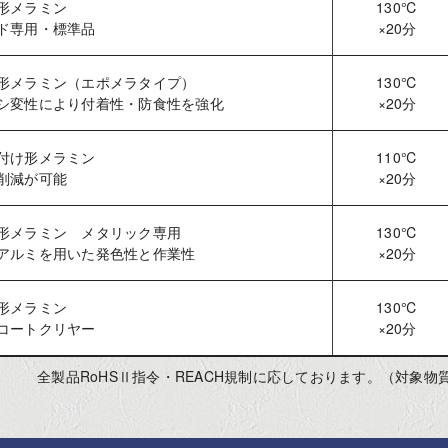
形メラミン
130℃
ド専用・標準品
×20分
形メラミン（エポメラタイプ）
130℃
シ変性により付着性・防食性を強化
×20分
付け形メラミン
110℃
削減が可能
×20分
形メラミン メタリック専用
130℃
アルミを用いた発色性と作業性
×20分
形メラミン
130℃
コートクリヤー
×20分
全製品RoHSⅡ指令・REACH規制に応しております。（対象物