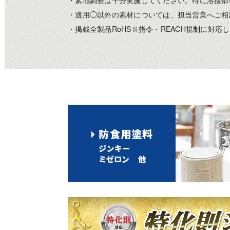
・素地調整は十分実施してください。特に溶接部
・適用◯以外の素材については、担当営業へご相
・掲載全製品RoHSⅡ指令・REACH規制に対応