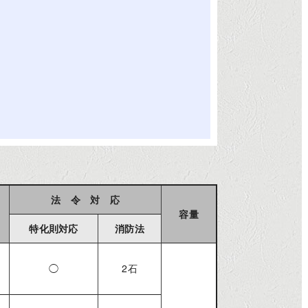
法 令 対 応
容量
特化則対応
消防法
◯
2石