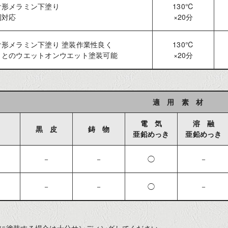
け形メラミン下塗り
130℃
則対応
×20分
け形メラミン下塗り 塗装作業性良く
130℃
りとのウエットオンウエット塗装可能
×20分
適 用 素 材
電 気
溶 融
黒 皮
鋳 物
亜鉛めっき
亜鉛めっき
－
－
◯
－
－
－
◯
－