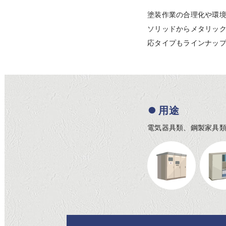
塗装作業の合理化や環
ソリッドからメタリッ
応タイプもラインナッ
用途
電気器具類、鋼製家具