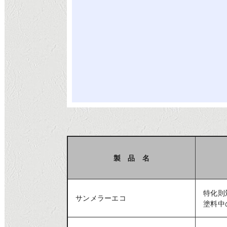
製 品 名
特化則
サンメラーエコ
塗料中