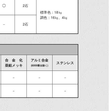
◯
2石
標準色：18㎏
調色：16㎏、4㎏
－
2石
合 金 化
アルミ合金
ステンレス
亜鉛メッキ
(6000番台除く)
－
－
－
－
－
－