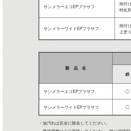
焼付
サンメラーエコEPプラサフ
特化
焼付
サンメラーワイドEPプラサフ
上塗
製 品 名
鉄
サンメラーエコEPプラサフ
◯
サンメラーワイドEPプラサフ
◯
・油汚れは完全に除去してください。