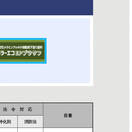
法 令 対 応
容量
特化則
消防法