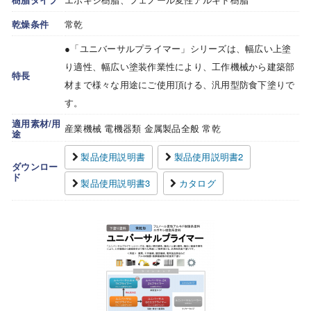
乾燥条件
常乾
●「ユニバーサルプライマー」シリーズは、幅広い上塗
り適性、幅広い塗装作業性により、工作機械から建築部
特長
材まで様々な用途にご使用頂ける、汎用型防食下塗りで
す。
適用素材/用
産業機械 電機器類 金属製品全般 常乾
途
製品使用説明書
製品使用説明書2
ダウンロー
ド
製品使用説明書3
カタログ