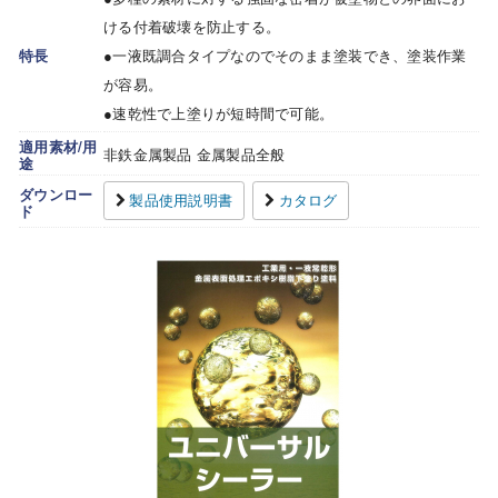
ける付着破壊を防止する。
特長
●一液既調合タイプなのでそのまま塗装でき、塗装作業
が容易。
●速乾性で上塗りが短時間で可能。
適用素材/用
非鉄金属製品 金属製品全般
途
ダウンロー
製品使用説明書
カタログ
ド