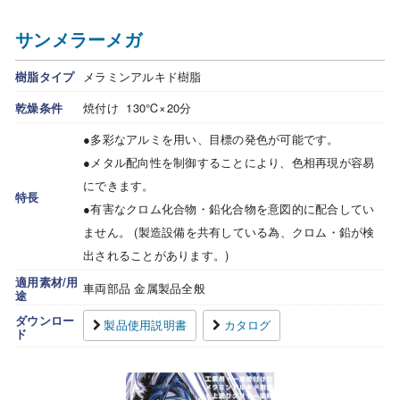
サンメラーメガ
樹脂タイプ
メラミンアルキド樹脂
乾燥条件
焼付け 130℃×20分
●多彩なアルミを用い、目標の発色が可能です。
●メタル配向性を制御することにより、色相再現が容易
にできます。
特長
●有害なクロム化合物・鉛化合物を意図的に配合してい
ません。 (製造設備を共有している為、クロム・鉛が検
出されることがあります。)
適用素材/用
車両部品 金属製品全般
途
ダウンロー
製品使用説明書
カタログ
ド