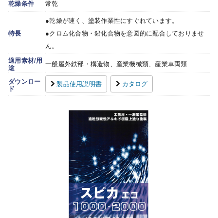
乾燥条件
常乾
●乾燥が速く、塗装作業性にすぐれています。
特長
●クロム化合物・鉛化合物を意図的に配合しておりませ
ん。
適用素材/用
一般屋外鉄部・構造物、産業機械類、産業車両類
途
ダウンロー
製品使用説明書
カタログ
ド