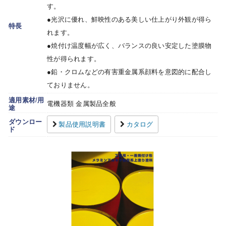
す。
●光沢に優れ、鮮映性のある美しい仕上がり外観が得ら
特長
れます。
●焼付け温度幅が広く、バランスの良い安定した塗膜物
性が得られます。
●鉛・クロムなどの有害重金属系顔料を意図的に配合し
ておりません。
適用素材/用
電機器類 金属製品全般
途
ダウンロー
製品使用説明書
カタログ
ド