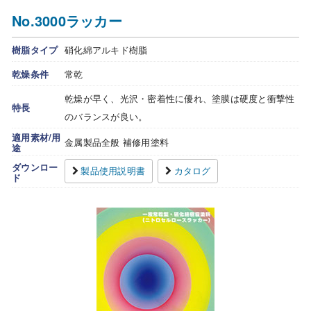
No.3000ラッカー
樹脂タイプ
硝化綿アルキド樹脂
乾燥条件
常乾
乾燥が早く、光沢・密着性に優れ、塗膜は硬度と衝撃性
特長
のバランスが良い。
適用素材/用
金属製品全般 補修用塗料
途
ダウンロー
製品使用説明書
カタログ
ド