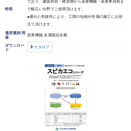
ており、建築鉄部・構造物から産業機械・産業車両類ま
特長
で幅広い分野でご使用頂けます。
●優れた乾燥性により、工期の短縮や冬場の施工にお役
立て頂けます。
適用素材/用
産業機械 金属製品全般
途
ダウンロー
カタログ
ド