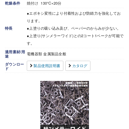
乾燥条件
焼付け 130°C×20分
●エポキシ変性により付着性および防錆力を強化してお
ります。
特長
●上塗りの吸い込み及び、ペーパーのからみが少ない。
●上塗り(サンメラーワイド)との2コート1ベークが可能で
す。
適用素材/用
電機器類 金属製品全般
途
ダウンロー
製品使用説明書
カタログ
ド