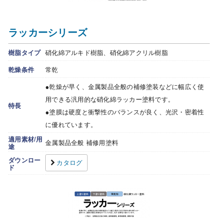
ラッカーシリーズ
樹脂タイプ
硝化綿アルキド樹脂、硝化綿アクリル樹脂
乾燥条件
常乾
●乾燥が早く、金属製品全般の補修塗装などに幅広く使
用できる汎用的な硝化綿ラッカー塗料です。
特長
●塗膜は硬度と衝撃性のバランスが良く、光沢・密着性
に優れています。
適用素材/用
金属製品全般 補修用塗料
途
ダウンロー
カタログ
ド