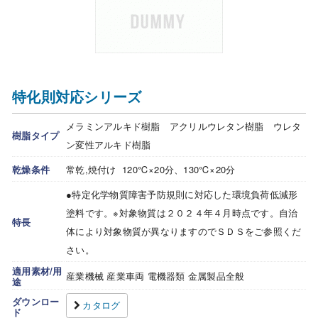
特化則対応シリーズ
メラミンアルキド樹脂 アクリルウレタン樹脂 ウレタ
樹脂タイプ
ン変性アルキド樹脂
乾燥条件
常乾,焼付け 120℃×20分、130℃×20分
●特定化学物質障害予防規則に対応した環境負荷低減形
塗料です。※対象物質は２０２４年４月時点です。自治
特長
体により対象物質が異なりますのでＳＤＳをご参照くだ
さい。
適用素材/用
産業機械 産業車両 電機器類 金属製品全般
途
ダウンロー
カタログ
ド