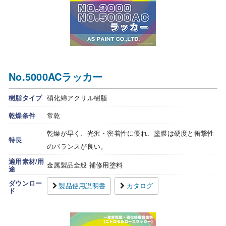
No.5000ACラッカー
樹脂タイプ
硝化綿アクリル樹脂
乾燥条件
常乾
乾燥が早く、光沢・密着性に優れ、塗膜は硬度と衝撃性
特長
のバランスが良い。
適用素材/用
金属製品全般 補修用塗料
途
ダウンロー
製品使用説明書
カタログ
ド