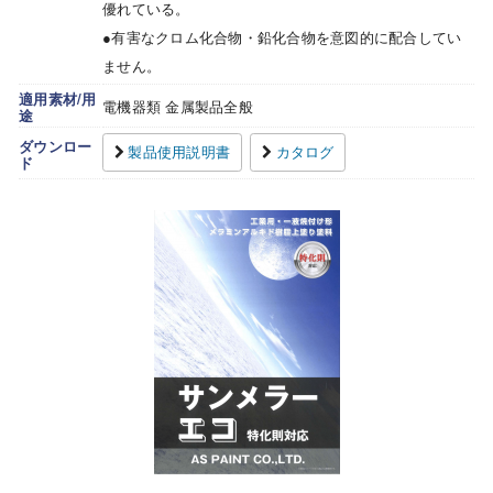
優れている。
●有害なクロム化合物・鉛化合物を意図的に配合してい
ません。
適用素材/用
電機器類 金属製品全般
途
ダウンロー
製品使用説明書
カタログ
ド