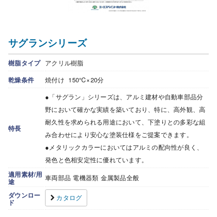
サグランシリーズ
樹脂タイプ
アクリル樹脂
乾燥条件
焼付け 150℃×20分
●「サグラン」シリーズは、アルミ建材や自動車部品分
野において確かな実績を築いており、特に、高外観、高
耐久性を求められる用途において、下塗りとの多彩な組
特長
み合わせにより安心な塗装仕様をご提案できます。
●メタリックカラーにおいてはアルミの配向性が良く、
発色と色相安定性に優れています。
適用素材/用
車両部品 電機器類 金属製品全般
途
ダウンロー
カタログ
ド