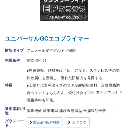
ユニバーサルGCエコプライマー
樹脂タイプ
フェノール変性アルキド樹脂
乾燥条件
常乾,焼付け
●黒皮鋼板、鉄材をはじめ、アルミ、ステンレス等の非
鉄金属にも密着し、優れた防錆力を発揮する。
特長
●上塗りに常乾タイプのフタル酸樹脂塗料、合成樹脂調
合ペイントはもちろん、焼付けタイプの アミノアルキド
樹脂塗料も可能。
適用素材/用
産業機械 産業車両 非鉄金属製品 金属製品全般
途
ダウンロー
製品使用説明書
カタログ
ド