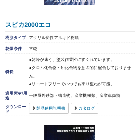
スピカ2000エコ
樹脂タイプ
アクリル変性アルキド樹脂
乾燥条件
常乾
●乾燥が速く、塗装作業性にすぐれています。
●クロム化合物・鉛化合物を意図的に配合しておりませ
特長
ん。
●リコートフリーでいつでも塗り重ねが可能。
適用素材/用
一般屋外鉄部・構造物、産業機械類、産業車両類
途
ダウンロー
製品使用説明書
カタログ
ド