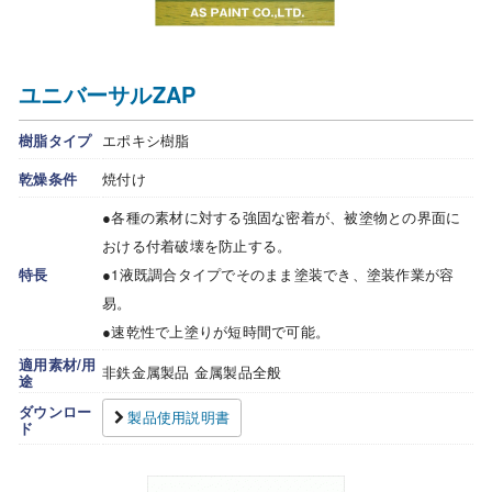
ユニバーサルZAP
樹脂タイプ
エポキシ樹脂
乾燥条件
焼付け
●各種の素材に対する強固な密着が、被塗物との界面に
おける付着破壊を防止する。
特長
●1液既調合タイプでそのまま塗装でき、塗装作業が容
易。
●速乾性で上塗りが短時間で可能。
適用素材/用
非鉄金属製品 金属製品全般
途
ダウンロー
製品使用説明書
ド