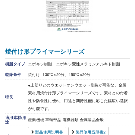
焼付け形プライマーシリーズ
樹脂タイプ
エポキシ樹脂、エポキシ変性メラミンアルキド樹脂
乾燥条件
焼付け 130℃×20分、150℃×20分
●上塗りとのウエットオンウエット塗装が可能な、金属
素材用焼付け形プライマーシリーズです。素材との付着
特長
性や防食性に優れ、用途と期待性能に応じた幅広い選択
が可能です。
適用素材/用
産業機械 車輛部品 電機器類 金属製品全般
途
製品使用説明書
製品使用説明書2