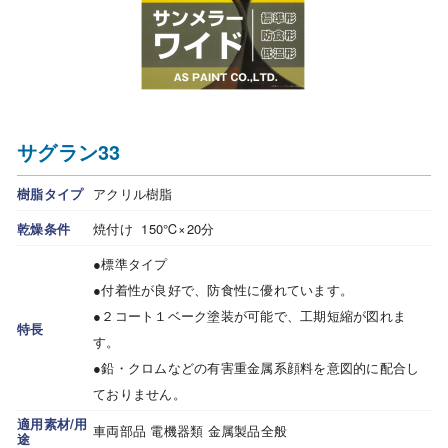
サグラン33
樹脂タイプ
アクリル樹脂
乾燥条件
焼付け 150℃×20分
●標準タイプ
●付着性が良好で、防食性に優れています。
●２コート１ベーク塗装が可能で、工期短縮が図れま
特長
す。
●鉛・クロムなどの有害重金属系顔料を意図的に配合し
ておりません。
適用素材/用
車両部品 電機器類 金属製品全般
途