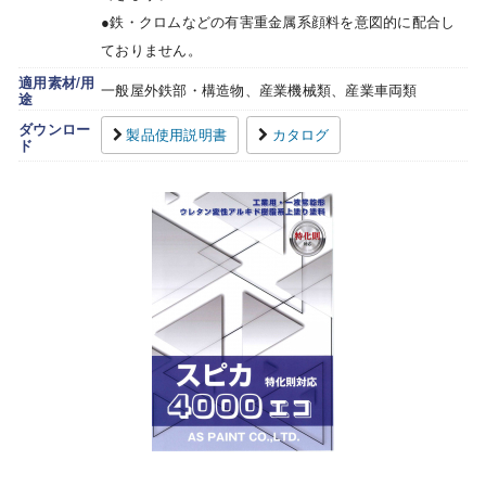
●鉄・クロムなどの有害重金属系顔料を意図的に配合し
ておりません。
適用素材/用
一般屋外鉄部・構造物、産業機械類、産業車両類
途
ダウンロー
製品使用説明書
カタログ
ド