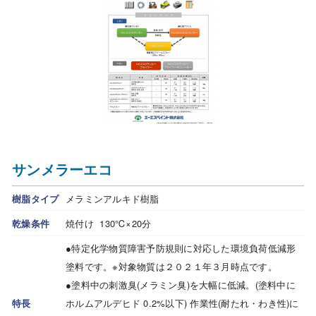
サンメラーエコ
樹脂タイプ
メラミンアルキド樹脂
乾燥条件
焼付け 130℃×20分
●特定化学物質障害予防規則に対応した環境負荷低減形
塗料です。※対象物質は２０２１年３月時点です。
●塗料中の刺激臭(メラミン臭)を大幅に低減。(塗料中に
特長
ホルムアルデヒド 0.2%以下) 作業性(耐たれ・わき性)に