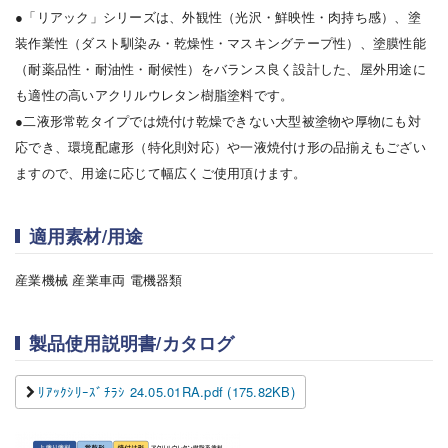
●「リアック」シリーズは、外観性（光沢・鮮映性・肉持ち感）、塗
装作業性（ダスト馴染み・乾燥性・マスキングテープ性）、塗膜性能
（耐薬品性・耐油性・耐候性）をバランス良く設計した、屋外用途に
も適性の高いアクリルウレタン樹脂塗料です。
●二液形常乾タイプでは焼付け乾燥できない大型被塗物や厚物にも対
応でき、環境配慮形（特化則対応）や一液焼付け形の品揃えもござい
ますので、用途に応じて幅広くご使用頂けます。
適用素材/用途
産業機械 産業車両 電機器類
製品使用説明書/カタログ
ﾘｱｯｸｼﾘｰｽﾞﾁﾗｼ 24.05.01RA.pdf (175.82KB)