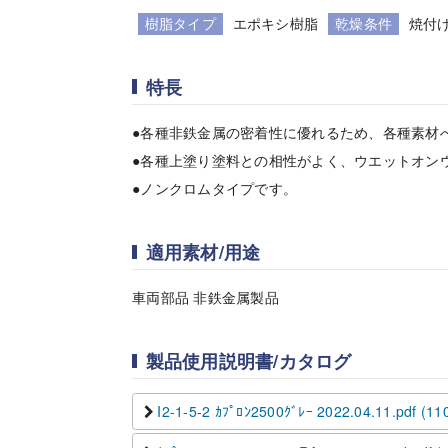
樹脂タイプ
エポキシ樹脂
乾燥条件
焼付
特長
●各種非鉄金属の密着性に優れるため、各種素材へ
●各種上塗り塗料との相性がよく、ウエットオン
●ノンクロムタイプです。
適用素材/用途
車両部品 非鉄金属製品
製品使用説明書/カタログ
I2-1-5-2 ｶﾌﾟﾛﾝ2500ｸﾞﾚｰ 2022.04.11.pdf (11