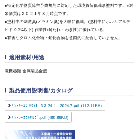
●特定化学物質障害予防規則に対応した環境負荷低減形塗料です。※対
象物質は２０２１年３月時点です。
●塗料中の刺激臭(メラミン臭)を大幅に低減。(塗料中にホルムアルデ
ヒド 0.2%以下) 作業性(耐たれ・わき性)に優れている。
●有害なクロム化合物・鉛化合物を意図的に配合していません。
適用素材/用途
電機器類 金属製品全般
製品使用説明書/カタログ
ｻﾝﾒﾗｰｴｺ ﾎﾜｲﾄ I3-3-24-1 2024.7.pdf (112.11KB)
ｻﾝﾒﾗｰｴｺｶﾀﾛｸﾞ.pdf (480.86KB)