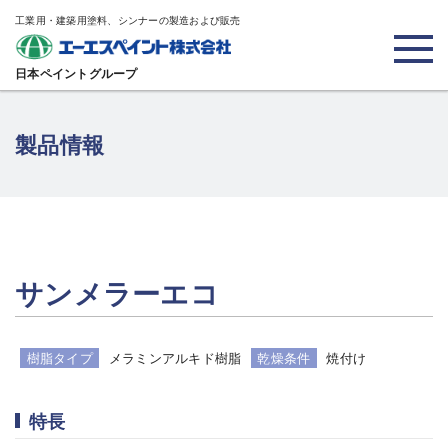
工業用・建築用塗料、シンナーの製造および販売
日本ペイントグループ
製品情報
サンメラーエコ
樹脂タイプ
メラミンアルキド樹脂
乾燥条件
焼付け
特長