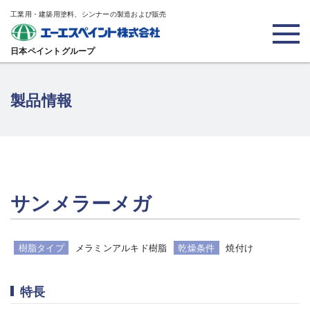
工業用・建築用塗料、シンナーの製造および販売
日本ペイントグループ
製品情報
サンメラーメガ
樹脂タイプ
メラミンアルキド樹脂
乾燥条件
焼付け
特長