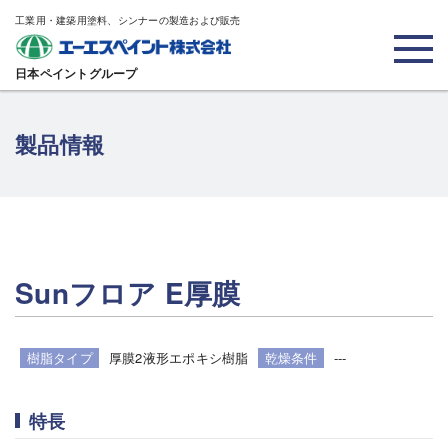
工業用・建築用塗料、シンナーの製造および販売
日本ペイントグループ
製品情報
Sunフロア E厚膜
樹脂タイプ
厚膜2液形エポキシ樹脂
乾燥条件
---
特長