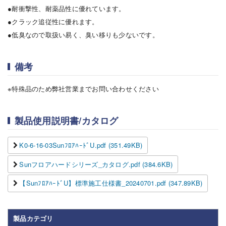
●耐衝撃性、耐薬品性に優れています。
●クラック追従性に優れます。
●低臭なので取扱い易く、臭い移りも少ないです。
備考
※特殊品のため弊社営業までお問い合わせください
製品使用説明書/カタログ
K0-6-16-03SunﾌﾛｱﾊｰﾄﾞU.pdf (351.49KB)
Sunフロアハードシリーズ_カタログ.pdf (384.6KB)
【SunﾌﾛｱﾊｰﾄﾞU】標準施工仕様書_20240701.pdf (347.89KB)
製品カテゴリ