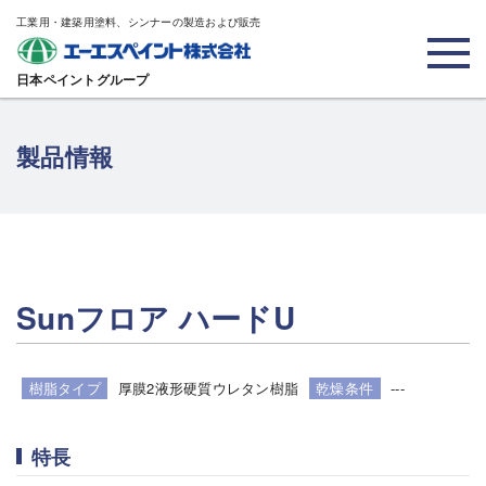
工業用・建築用塗料、シンナーの製造および販売
日本ペイントグループ
製品情報
Sunフロア ハードU
樹脂タイプ
厚膜2液形硬質ウレタン樹脂
乾燥条件
---
特長