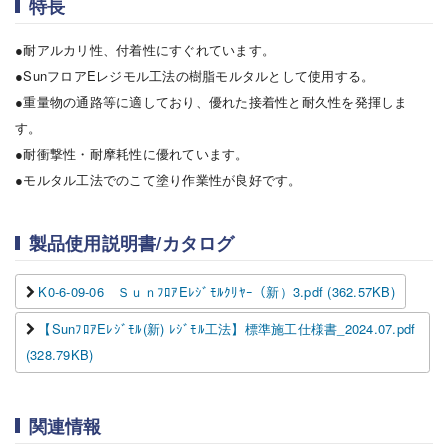
特長
●耐アルカリ性、付着性にすぐれています。
●SunフロアEレジモル工法の樹脂モルタルとして使用する。
●重量物の通路等に適しており、優れた接着性と耐久性を発揮しま
す。
●耐衝撃性・耐摩耗性に優れています。
●モルタル工法でのこて塗り作業性が良好です。
製品使用説明書/カタログ
K0-6-09-06 ＳｕｎﾌﾛｱEﾚｼﾞﾓﾙｸﾘﾔｰ（新）3.pdf (362.57KB)
【SunﾌﾛｱEﾚｼﾞﾓﾙ(新) ﾚｼﾞﾓﾙ工法】標準施工仕様書_2024.07.pdf
(328.79KB)
関連情報