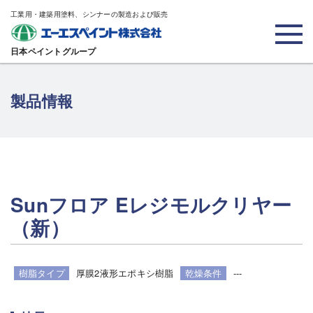
工業用・建築用塗料、シンナーの製造および販売
日本ペイントグループ
製品情報
Sunフロア Eレジモルクリヤー
（新）
樹脂タイプ
厚膜2液形エポキシ樹脂
乾燥条件
---