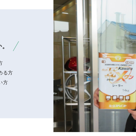
か。
方
める方
い方