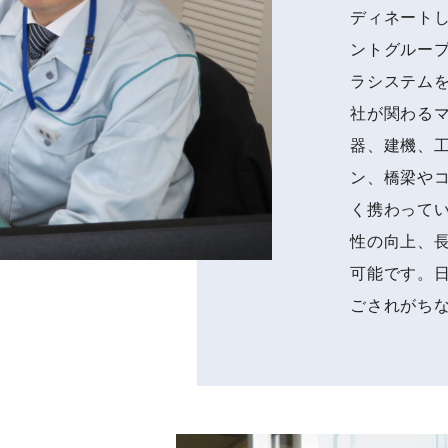
ディネート
ントグルー
ラシステム
社が関わる
器、建機、
ン、橋梁や
く携わって
性の向上、
可能です。
ごされがち