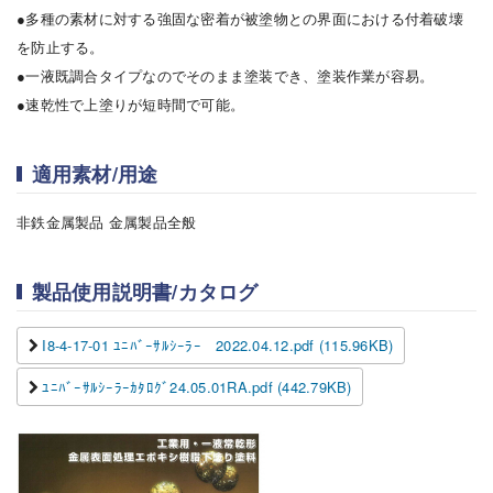
●多種の素材に対する強固な密着が被塗物との界面における付着破壊
を防止する。
●一液既調合タイプなのでそのまま塗装でき、塗装作業が容易。
●速乾性で上塗りが短時間で可能。
適用素材/用途
非鉄金属製品 金属製品全般
製品使用説明書/カタログ
I8-4-17-01 ﾕﾆﾊﾞｰｻﾙｼｰﾗｰ 2022.04.12.pdf (115.96KB)
ﾕﾆﾊﾞｰｻﾙｼｰﾗｰｶﾀﾛｸﾞ24.05.01RA.pdf (442.79KB)