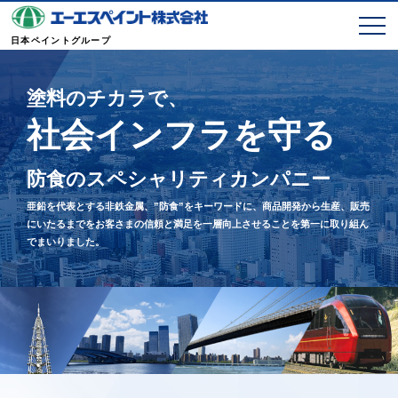
メ
日本ペイントグループ
ニ
ュ
ー
塗料のチカラで、
社会インフラを守る
防食のスペシャリティカンパニー
亜鉛を代表とする非鉄金属、”防食”をキーワードに、商品開発から生産、
販売
にいたるまでをお客さまの信頼と満足を一層向上させることを第一に
取り組ん
でまいりました。