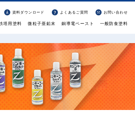
資料ダウンロード
よくあるご質問
お問い合わせ
鉄塔用
塗料
微粒子
亜鉛末
銅導電
ペースト
一般防食
塗料