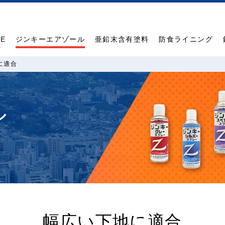
E
ジンキー
エアゾール
亜鉛末含有
塗料
防食
ライニング
に適合
ル
幅広い下地に適合