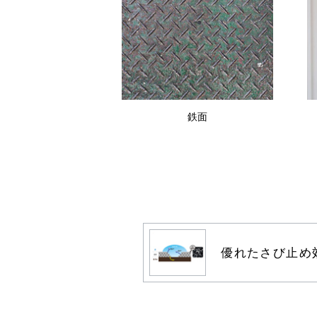
鉄面
優れたさび止め